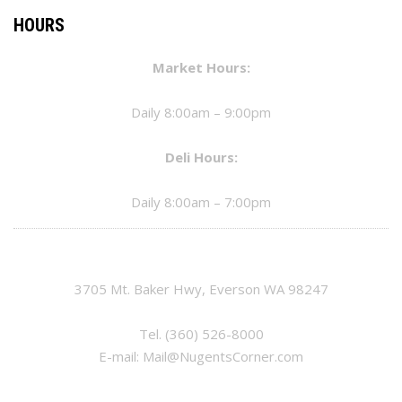
HOURS
Market Hours:
Daily 8:00am – 9:00pm
Deli Hours:
Daily 8:00am – 7:00pm
3705 Mt. Baker Hwy, Everson WA 98247
Tel.
(360) 526-8000
E-mail:
Mail@NugentsCorner.com